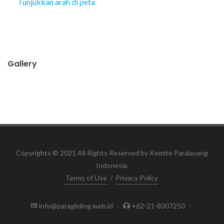
Tunjukkan arah di peta
Gallery
Copyrights © 2021 All Rights Reserved by Komite Paralayang
Indonesia.
Terms of Use
/
Privacy Policy
info@paragliding.web.id
·
+62-21-8007250
·