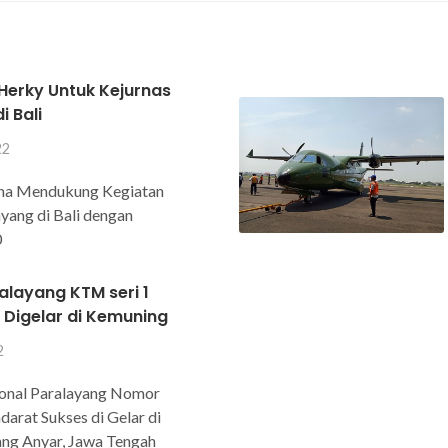
 Herky Untuk Kejurnas
i Bali
22
na Mendukung Kegiatan
yang di Bali dengan
0
alayang KTM seri 1
 Digelar di Kemuning
2
ional Paralayang Nomor
arat Sukses di Gelar di
ng Anyar, Jawa Tengah