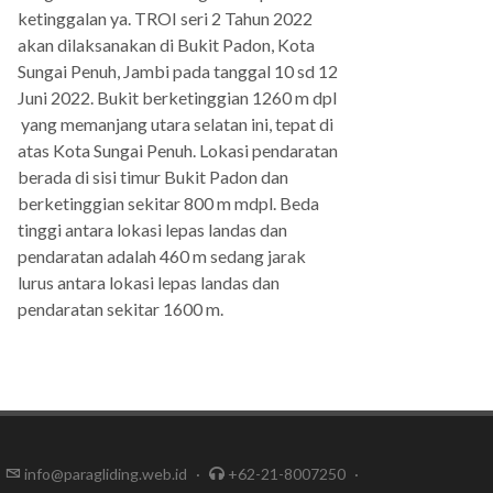
ketinggalan ya. TROI seri 2 Tahun 2022
akan dilaksanakan di Bukit Padon, Kota
Sungai Penuh, Jambi pada tanggal 10 sd 12
Juni 2022. Bukit berketinggian 1260 m dpl
yang memanjang utara selatan ini, tepat di
atas Kota Sungai Penuh. Lokasi pendaratan
berada di sisi timur Bukit Padon dan
berketinggian sekitar 800 m mdpl. Beda
tinggi antara lokasi lepas landas dan
pendaratan adalah 460 m sedang jarak
lurus antara lokasi lepas landas dan
pendaratan sekitar 1600 m.
info@paragliding.web.id
·
+62-21-8007250
·