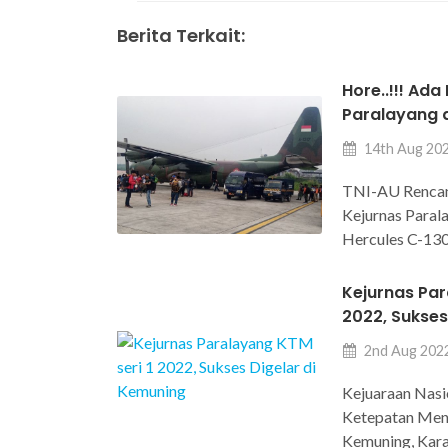
Berita Terkait:
Hore..!!! Ada
Paralayang d
14th Aug 20
TNI-AU Renca
Kejurnas Parala
Hercules C-13
Kejurnas Par
2022, Sukses
2nd Aug 202
Kejuaraan Nas
Ketepatan Mend
Kemuning, Kara