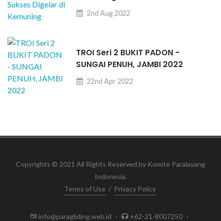
2nd Aug 2022
TROI Seri 2 BUKIT PADON -
SUNGAI PENUH, JAMBI 2022
22nd Apr 2022
Copyrights © 2021 All Rights Reserved by Komite Paralayang
Indonesia.
Terms of Use
/
Privacy Policy
info@paragliding.web.id
·
+62-21-8007250
·