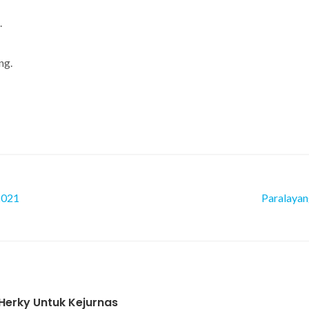
.
ng.
2021
Paralayan
 Herky Untuk Kejurnas