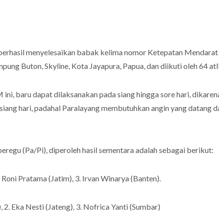
i berhasil menyelesaikan babak kelima nomor Ketepatan Mendarat 
ung Buton, Skyline, Kota Jayapura, Papua, dan diikuti oleh 64 atlit
ni, baru dapat dilaksanakan pada siang hingga sore hari, dikare
 siang hari, padahal Paralayang membutuhkan angin yang datang d
egu (Pa/Pi), diperoleh hasil sementara adalah sebagai berikut:
. Roni Pratama (Jatim), 3. Irvan Winarya (Banten).
, 2. Eka Nesti (Jateng), 3. Nofrica Yanti (Sumbar)