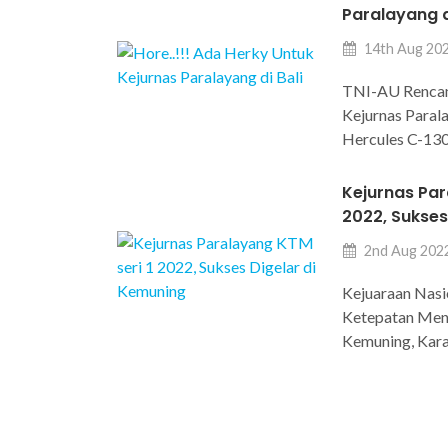
Paralayang d
14th Aug 20
TNI-AU Renca
Kejurnas Parala
Hercules C-13
Kejurnas Par
2022, Sukses
2nd Aug 202
Kejuaraan Nas
Ketepatan Mend
Kemuning, Kara